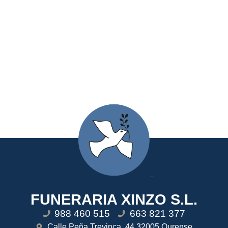
FUNERARIA XINZO S.L.
988 460 515
663 821 377
Calle Peña Trevinca, 44 32005 Ourense